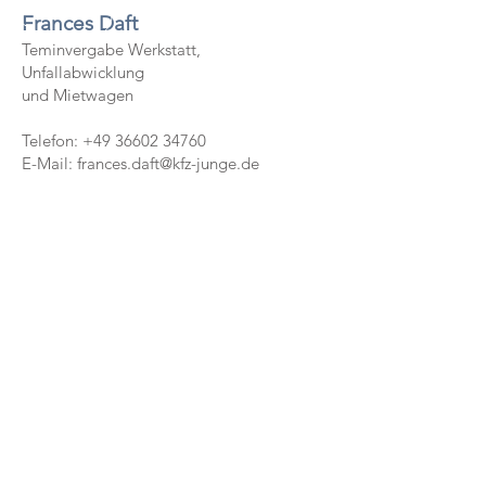
Frances Daft
Teminvergabe Werkstatt,
Unfallabwicklung
und Mietwagen
Telefon: +49 366
02 34760
E-Mail:
frances.daft@kfz-junge.de
RUFEN SIE UNS AN
Tel.-Nr.:
+49 36602 34760
SCHREIBEN SIE UNS
info@kfz-junge.de
ÖFFNUNGSZEITEN